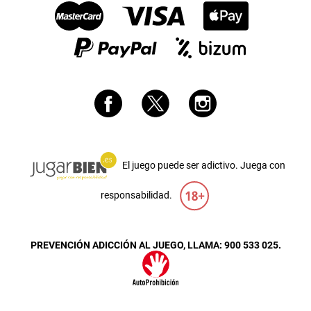
El juego puede ser adictivo.
Juega con
responsabilidad.
PREVENCIÓN ADICCIÓN AL JUEGO, LLAMA: 900 533 025.