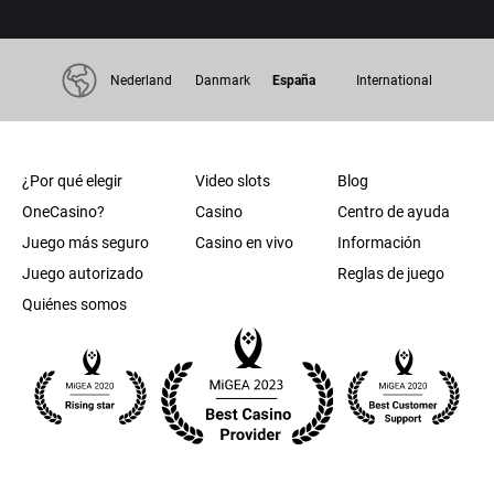
Nederland
Danmark
España
International
¿Por qué elegir
Video slots
Blog
OneCasino?
Casino
Centro de ayuda
Juego más seguro
Casino en vivo
Información
Juego autorizado
Reglas de juego
Quiénes somos