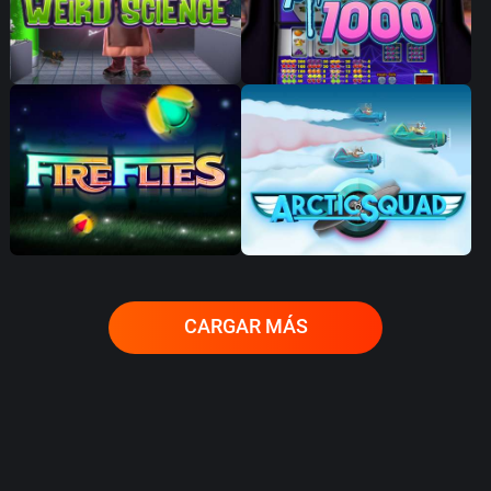
CARGAR MÁS