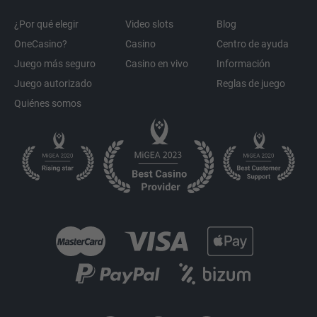
¿Por qué elegir
Video slots
Blog
OneCasino?
Casino
Centro de ayuda
Juego más seguro
Casino en vivo
Información
Juego autorizado
Reglas de juego
Quiénes somos