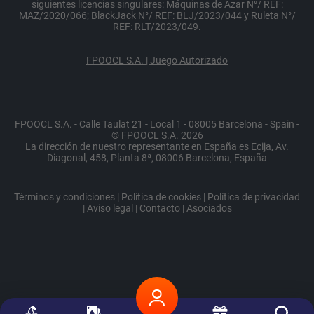
siguientes licencias singulares: Máquinas de Azar N°/ REF:
MAZ/2020/066; BlackJack N°/ REF: BLJ/2023/044 y Ruleta N°/
REF: RLT/2023/049.
FPOOCL S.A. | Juego Autorizado
FPOOCL S.A. - Calle Taulat 21 - Local 1 - 08005 Barcelona - Spain -
© FPOOCL S.A. 2026
La dirección de nuestro representante en España es Ecija, Av.
Diagonal, 458, Planta 8ª, 08006 Barcelona, España
Términos y condiciones
|
Política de cookies
|
Política de privacidad
|
Aviso legal
|
Contacto
|
Asociados