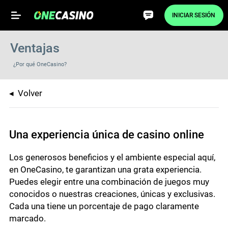
INICIAR SESIÓN
Ventajas
¿Por qué OneCasino?
◂ Volver
Una experiencia única de casino online
Los generosos beneficios y el ambiente especial aquí,
en OneCasino, te garantizan una grata experiencia.
Puedes elegir entre una combinación de juegos muy
conocidos o nuestras creaciones, únicas y exclusivas.
Cada una tiene un porcentaje de pago claramente
marcado.