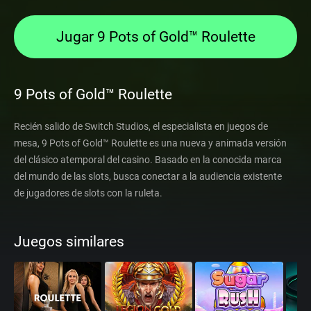
Jugar 9 Pots of Gold™ Roulette
9 Pots of Gold™ Roulette
Recién salido de Switch Studios, el especialista en juegos de
mesa, 9 Pots of Gold™ Roulette es una nueva y animada versión
del clásico atemporal del casino. Basado en la conocida marca
del mundo de las slots, busca conectar a la audiencia existente
de jugadores de slots con la ruleta.
Juegos similares