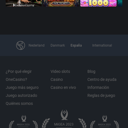
Nederland
Danmark
España
International
¿Por qué elegir
Video slots
Blog
OneCasino?
Casino
Centro de ayuda
Juego más seguro
Casino en vivo
Información
Juego autorizado
Reglas de juego
Quiénes somos