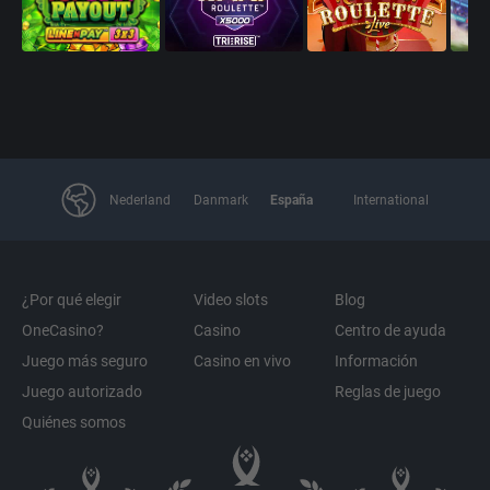
Nederland
Danmark
España
International
¿Por qué elegir
Video slots
Blog
OneCasino?
Casino
Centro de ayuda
Juego más seguro
Casino en vivo
Información
Juego autorizado
Reglas de juego
Quiénes somos