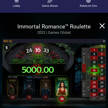
Lobby
Game Shows
Ruleta en Vivo
Immortal Romance™ Roulette
2023 | Games Global