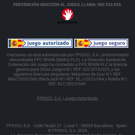
PREVENCIÓN ADICCIÓN AL JUEGO, LLAMA: 900 533 025.
Onecasino.es está administrada por FPOOCL S.A. (anteriormente
denominada FPO SPAIN (Malta) PLC). La Dirección General de
Ordenación del Juego ha concedido a FPO SPAIN PLC la licencia
general para Otros Juegos N°/ REF: GO/2018/029, y las
siguientes licencias singulares: Máquinas de Azar N°/ REF:
MAZ/2020/066; BlackJack N°/ REF: BLJ/2023/044 y Ruleta N°/
REF: RLT/2023/049.
FPOOCL S.A. | Juego Autorizado
FPOOCL S.A. - Calle Taulat 21 - Local 1 - 08005 Barcelona - Spain -
© FPOOCL S.A. 2026