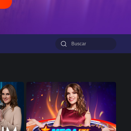
Evolution