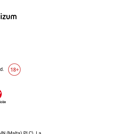
d.
IN (Malta) PLC). La