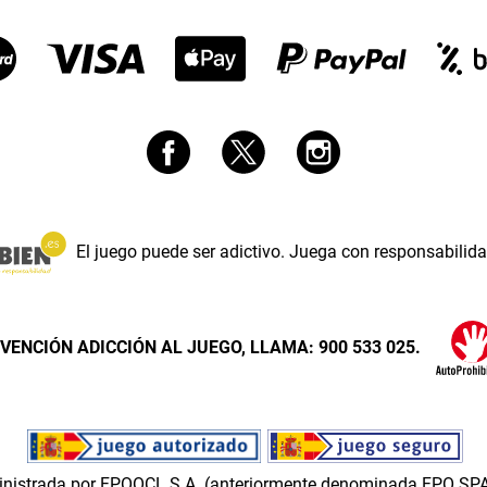
El juego puede ser adictivo.
Juega con responsabilida
VENCIÓN ADICCIÓN AL JUEGO, LLAMA: 900 533 025.
inistrada por FPOOCL S.A. (anteriormente denominada FPO SPA