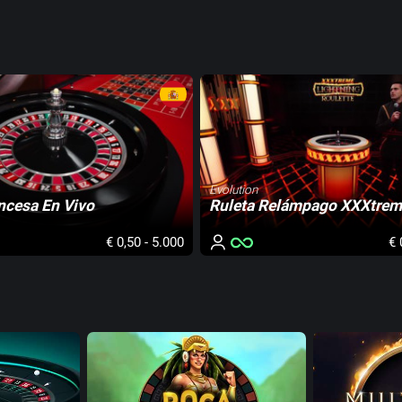
Evolution
ncesa En Vivo
Ruleta Relámpago XXXtrem
€ 0,50 - 5.000
€ 