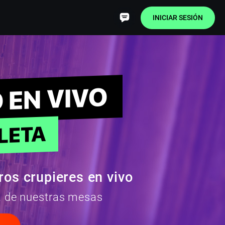
INICIAR SESIÓN
 EN VIVO
LETA
os crupieres en vivo
a de nuestras mesas