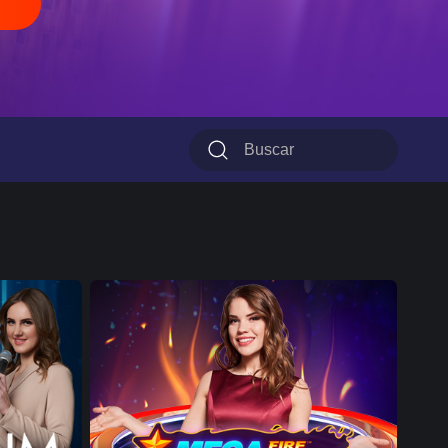
Evolution