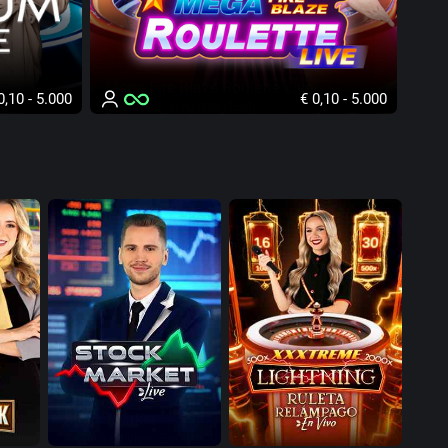
Mega Fire Blaze Roulette Live
0,10 - 5.000
€ 0,10 - 5.000
Casino en vivo (Playtech)
Stock Market
Ruleta Relámpago XXXtreme
lution)
Casino en vivo (Evolution)
Casino en vivo (Evolution)