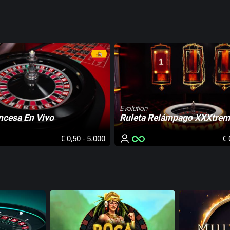
Evolution
ncesa En Vivo
Ruleta Relámpago XXXtrem
€ 0,50 - 5.000
€ 