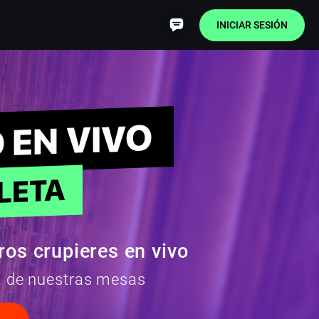
INICIAR SESIÓN
 EN VIVO
LETA
os crupieres en vivo
a de nuestras mesas