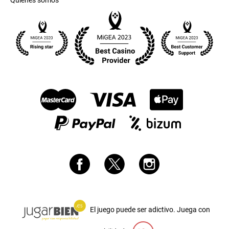
Quiénes somos
El juego puede ser adictivo.
Juega con