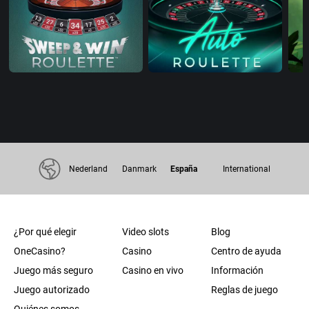
Sweep&Win Roulette™
Auto Roulette
Roca
Juegos de casino clásicos (Games Global)
Juegos de casino clásicos (Games Global)
Nederland
Danmark
España
International
¿Por qué elegir
Video slots
Blog
OneCasino?
Casino
Centro de ayuda
Juego más seguro
Casino en vivo
Información
Juego autorizado
Reglas de juego