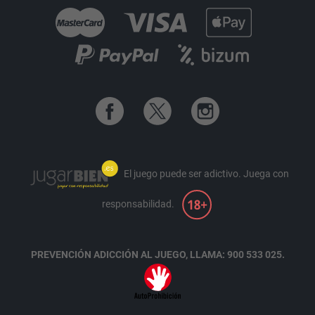
El juego puede ser adictivo.
Juega con
responsabilidad.
PREVENCIÓN ADICCIÓN AL JUEGO, LLAMA: 900 533 025.