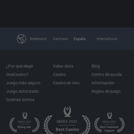
Nederland
Danmark
España
International
¿Por qué elegir
Video slots
Blog
OneCasino?
Casino
Centro de ayuda
Juego más seguro
Casino en vivo
Información
Juego autorizado
Reglas de juego
Quiénes somos