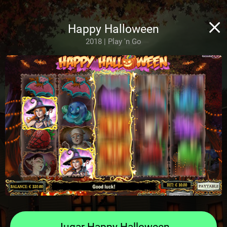
Happy Halloween
2018 | Play 'n Go