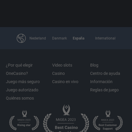
Nederland
Danmark
España
International
¿Por qué elegir
Video slots
Blog
OneCasino?
Casino
Centro de ayuda
Juego más seguro
Casino en vivo
Información
Juego autorizado
Reglas de juego
Quiénes somos