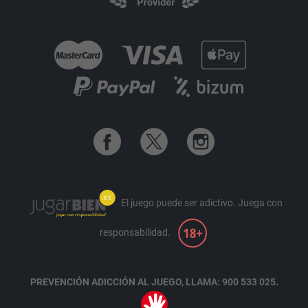
El juego puede ser adictivo.
Juega con
responsabilidad.
PREVENCIÓN ADICCIÓN AL JUEGO, LLAMA: 900 533 025.