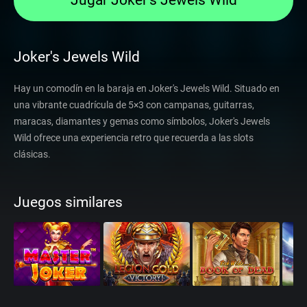
Jugar Joker's Jewels Wild
Joker's Jewels Wild
Hay un comodín en la baraja en Joker's Jewels Wild. Situado en
una vibrante cuadrícula de 5×3 con campanas, guitarras,
maracas, diamantes y gemas como símbolos, Joker's Jewels
Wild ofrece una experiencia retro que recuerda a las slots
clásicas.
Juegos similares