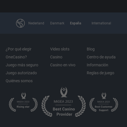
Nederland
Danmark
España
International
¿Por qué elegir
Video slots
Blog
OneCasino?
Casino
Centro de ayuda
Juego más seguro
Casino en vivo
Información
Juego autorizado
Reglas de juego
Quiénes somos