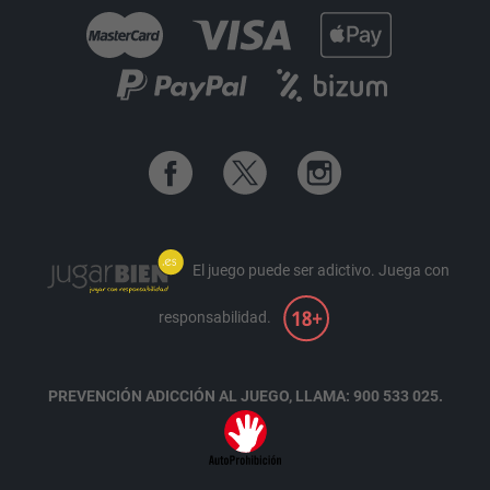
El juego puede ser adictivo.
Juega con
responsabilidad.
PREVENCIÓN ADICCIÓN AL JUEGO, LLAMA: 900 533 025.