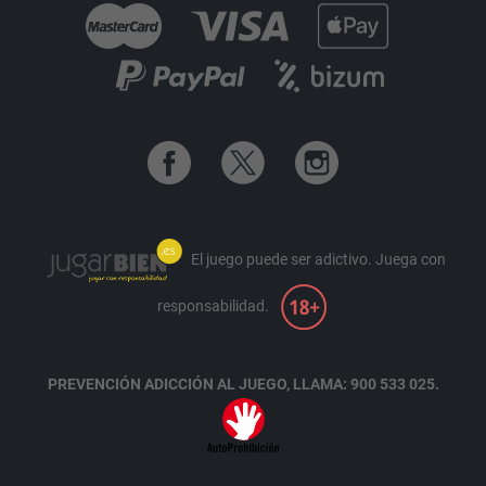
El juego puede ser adictivo.
Juega con
responsabilidad.
PREVENCIÓN ADICCIÓN AL JUEGO, LLAMA: 900 533 025.