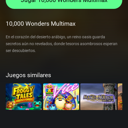
Jugar 10,000 Wonders Multimax
10,000 Wonders Multimax
En el corazón del desierto arábigo, un reino oasis guarda
secretos aún no revelados, donde tesoros asombrosos esperan
ser descubiertos.
Juegos similares