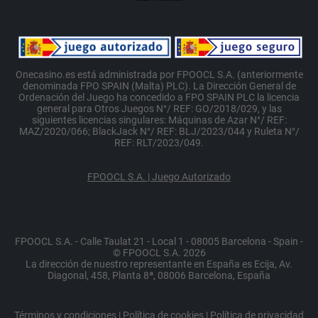
Onecasino.es está administrada por FPOOCL S.A. (anteriormente
denominada FPO SPAIN (Malta) PLC). La Dirección General de
Ordenación del Juego ha concedido a FPO SPAIN PLC la licencia
general para Otros Juegos N°/ REF: GO/2018/029, y las
siguientes licencias singulares: Máquinas de Azar N°/ REF:
MAZ/2020/066; BlackJack N°/ REF: BLJ/2023/044 y Ruleta N°/
REF: RLT/2023/049.
FPOOCL S.A. | Juego Autorizado
FPOOCL S.A. - Calle Taulat 21 - Local 1 - 08005 Barcelona - Spain -
© FPOOCL S.A. 2026
La dirección de nuestro representante en España es Ecija, Av.
Diagonal, 458, Planta 8ª, 08006 Barcelona, España
Términos y condiciones
|
Política de cookies
|
Política de privacidad