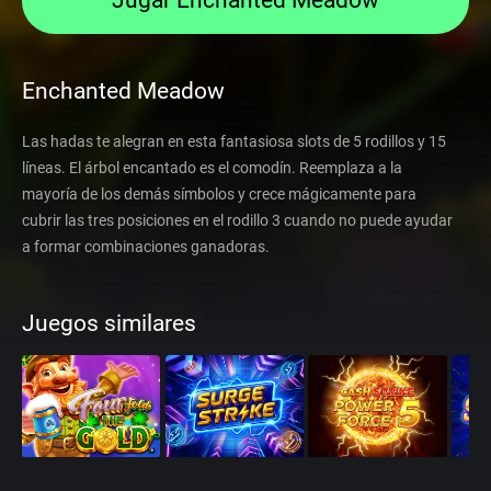
Jugar Enchanted Meadow
Enchanted Meadow
Las hadas te alegran en esta fantasiosa slots de 5 rodillos y 15
líneas. El árbol encantado es el comodín. Reemplaza a la
mayoría de los demás símbolos y crece mágicamente para
cubrir las tres posiciones en el rodillo 3 cuando no puede ayudar
a formar combinaciones ganadoras.
Juegos similares