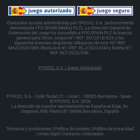
Onecasino.es está administrada por FPOOCL S.A. (anteriormente
denominada FPO SPAIN (Malta) PLC). La Dirección General de
Ordenación del Juego ha concedido a FPO SPAIN PLC la licencia
general para Otros Juegos N°/ REF: GO/2018/029, y las
siguientes licencias singulares: Máquinas de Azar N°/ REF:
MAZ/2020/066; BlackJack N°/ REF: BLJ/2023/044 y Ruleta N°/
REF: RLT/2023/049.
FPOOCL S.A. | Juego Autorizado
FPOOCL S.A. - Calle Taulat 21 - Local 1 - 08005 Barcelona - Spain -
© FPOOCL S.A. 2026
La dirección de nuestro representante en España es Ecija, Av.
Diagonal, 458, Planta 8ª, 08006 Barcelona, España
Términos y condiciones
|
Política de cookies
|
Política de privacidad
|
Aviso legal
|
Contacto
|
Asociados