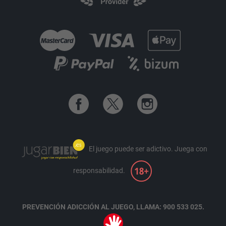
El juego puede ser adictivo.
Juega con
responsabilidad.
PREVENCIÓN ADICCIÓN AL JUEGO, LLAMA: 900 533 025.