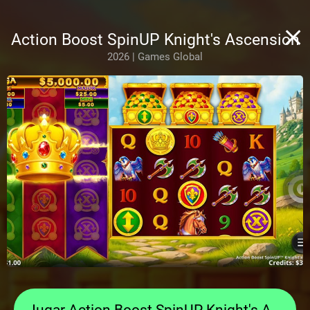
Action Boost SpinUP Knight's Ascension
2026 | Games Global