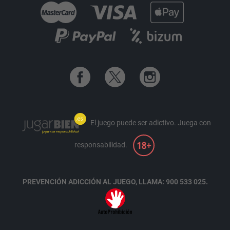
El juego puede ser adictivo.
Juega con
responsabilidad.
PREVENCIÓN ADICCIÓN AL JUEGO, LLAMA: 900 533 025.