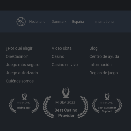
Nederland
Danmark
España
International
¿Por qué elegir
Video slots
Blog
OneCasino?
Casino
Centro de ayuda
Juego más seguro
Casino en vivo
Información
Juego autorizado
Reglas de juego
Quiénes somos