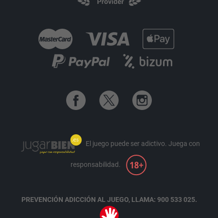
El juego puede ser adictivo.
Juega con
responsabilidad.
PREVENCIÓN ADICCIÓN AL JUEGO, LLAMA: 900 533 025.