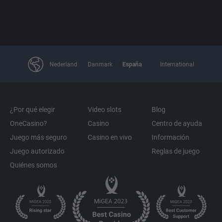
Nederland
Danmark
España
International
¿Por qué elegir
Video slots
Blog
OneCasino?
Casino
Centro de ayuda
Juego más seguro
Casino en vivo
Información
Juego autorizado
Reglas de juego
Quiénes somos