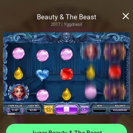
Beauty & The Beast
2017 | Yggdrasil