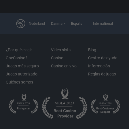
Nederland
Danmark
España
International
¿Por qué elegir
Video slots
Blog
OneCasino?
Casino
Centro de ayuda
Juego más seguro
Casino en vivo
Información
Juego autorizado
Reglas de juego
Quiénes somos