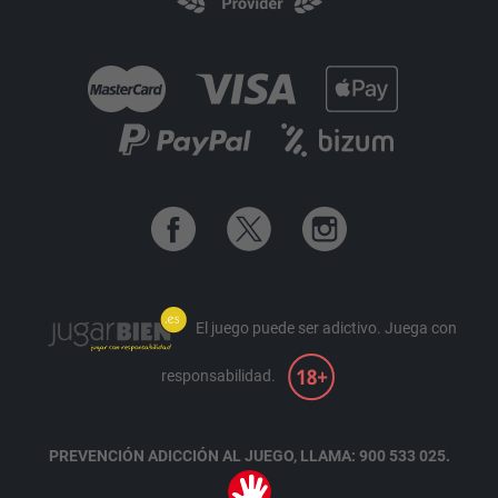
El juego puede ser adictivo.
Juega con
responsabilidad.
PREVENCIÓN ADICCIÓN AL JUEGO, LLAMA: 900 533 025.