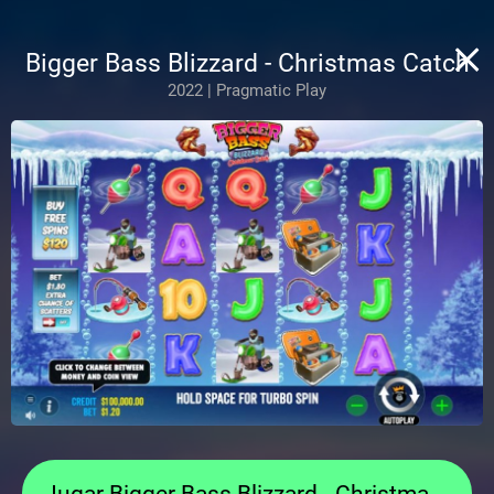
Bigger Bass Blizzard - Christmas Catch
2022 | Pragmatic Play