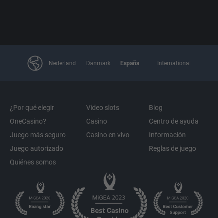
Nederland
Danmark
España
International
¿Por qué elegir
Video slots
Blog
OneCasino?
Casino
Centro de ayuda
Juego más seguro
Casino en vivo
Información
Juego autorizado
Reglas de juego
Quiénes somos