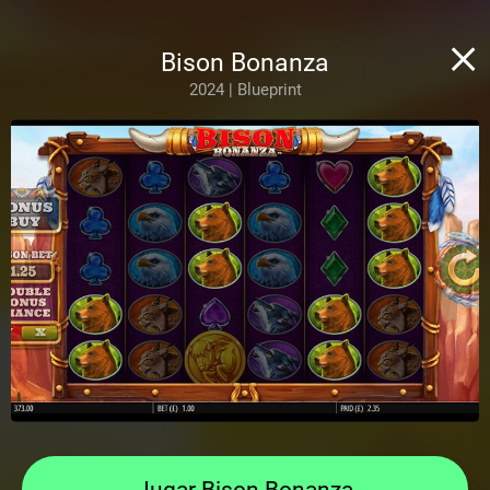
Bison Bonanza
2024 | Blueprint