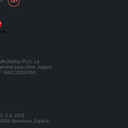
d.
IN (Malta) PLC). La
general para Otros Juegos
REF: MAZ/2020/066;
CL S.A. 2026
, 08006 Barcelona, España