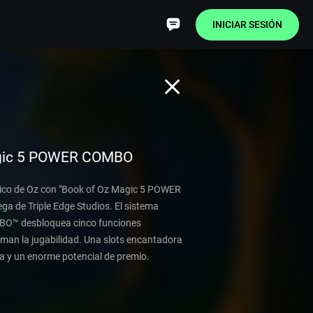
INICIAR SESIÓN
agic 5 POWER COMBO
co de Oz con "Book of Oz Magic 5 POWER
ga de Triple Edge Studios. El sistema
O™ desbloquea cinco funciones
rman la jugabilidad. Una slots encantadora
ía y un enorme potencial de premio.