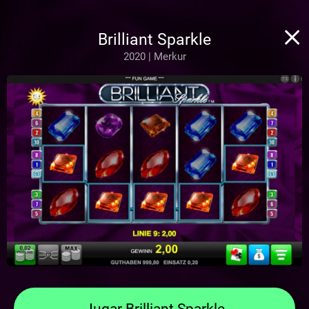
Brilliant Sparkle
2020 | Merkur