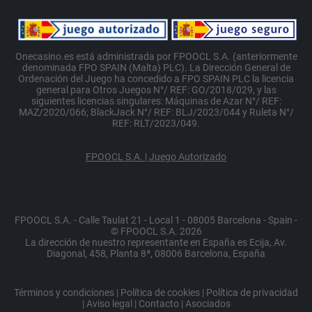
Onecasino.es está administrada por FPOOCL S.A. (anteriormente
denominada FPO SPAIN (Malta) PLC). La Dirección General de
Ordenación del Juego ha concedido a FPO SPAIN PLC la licencia
general para Otros Juegos N°/ REF: GO/2018/029, y las
siguientes licencias singulares: Máquinas de Azar N°/ REF:
MAZ/2020/066; BlackJack N°/ REF: BLJ/2023/044 y Ruleta N°/
REF: RLT/2023/049.
FPOOCL S.A. | Juego Autorizado
FPOOCL S.A. - Calle Taulat 21 - Local 1 - 08005 Barcelona - Spain -
© FPOOCL S.A. 2026
La dirección de nuestro representante en España es Ecija, Av.
Diagonal, 458, Planta 8ª, 08006 Barcelona, España
Términos y condiciones
|
Política de cookies
|
Política de privacidad
|
Aviso legal
|
Contacto
|
Asociados