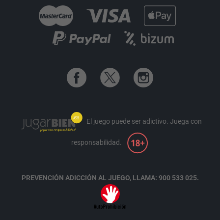
El juego puede ser adictivo.
Juega con
responsabilidad.
PREVENCIÓN ADICCIÓN AL JUEGO, LLAMA: 900 533 025.