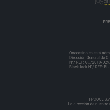
PRE
Onecasino.es está adm
Dirección General de O
N°/ REF: GO/2018/029, 
BlackJack N°/ REF: BL
FPOOCL S.A.
La dirección de nuestro 