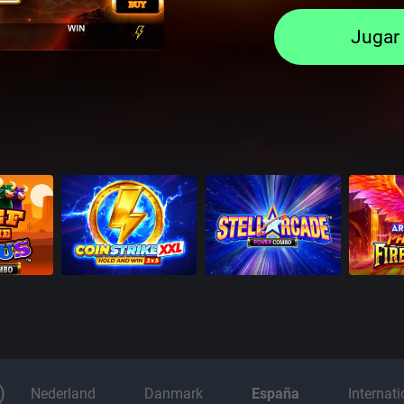
Jugar
Nederland
Danmark
España
Internati