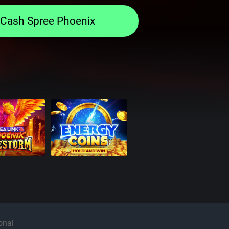
 Cash Spree Phoenix
onal