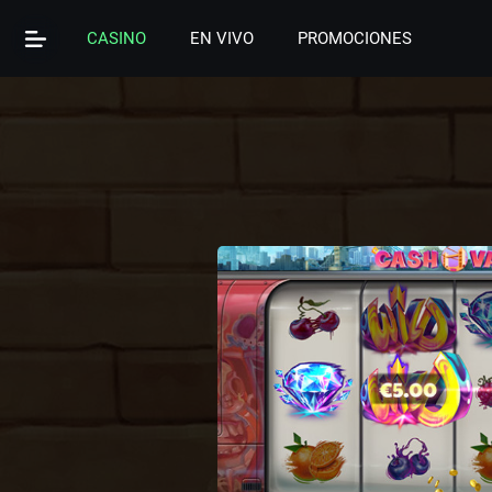
CASINO
EN VIVO
PROMOCIONES