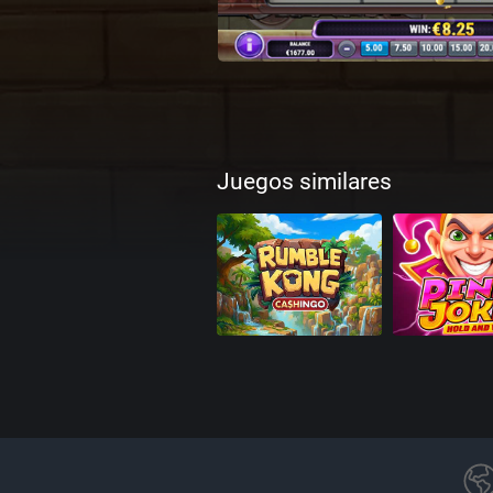
Juegos similares