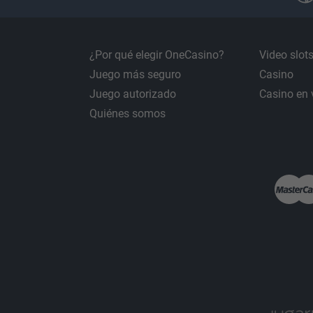
¿Por qué elegir OneCasino?
Video slot
Juego más seguro
Casino
Juego autorizado
Casino en 
Quiénes somos