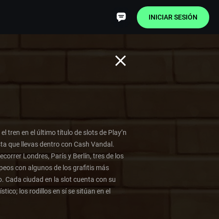
INICIAR SESIÓN
l tren en el último título de slots de Play’n
levas dentro con Cash Vandal.
ecorrer Londres, París y Berlín, tres de los
peos con algunos de los grafitis más
. Cada ciudad en la slot cuenta con su
stico; los rodillos en sí se sitúan en el
el metro...