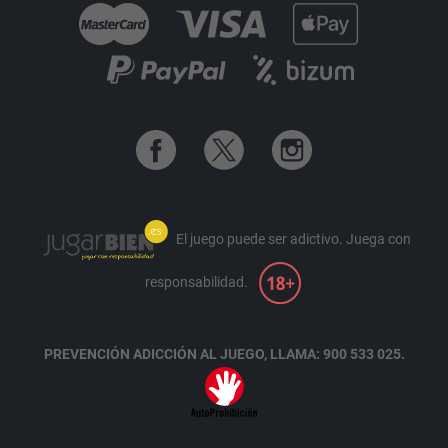
El juego puede ser adictivo.
Juega con
responsabilidad.
PREVENCIÓN ADICCIÓN AL JUEGO, LLAMA: 900 533 025.