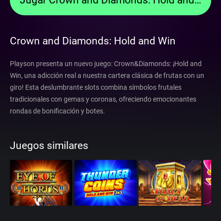
Jugar Crown and Diamonds: Hold and Win
Crown and Diamonds: Hold and Win
Playson presenta un nuevo juego: Crown&Diamonds: ¡Hold and
Win, una adicción real a nuestra cartera clásica de frutas con un
giro! Esta deslumbrante slots combina símbolos frutales
tradicionales con gemas y coronas, ofreciendo emocionantes
rondas de bonificación y botes.
Juegos similares