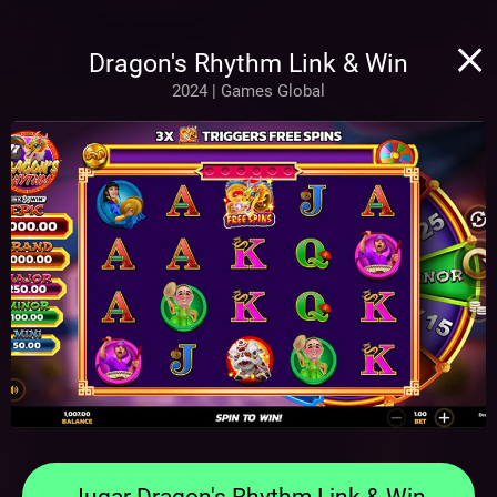
Dragon's Rhythm Link & Win
2024 | Games Global