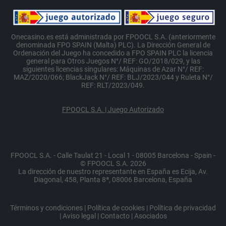
Onecasino.es está administrada por FPOOCL S.A. (anteriormente
denominada FPO SPAIN (Malta) PLC). La Dirección General de
Ordenación del Juego ha concedido a FPO SPAIN PLC la licencia
general para Otros Juegos N°/ REF: GO/2018/029, y las
siguientes licencias singulares: Máquinas de Azar N°/ REF:
MAZ/2020/066; BlackJack N°/ REF: BLJ/2023/044 y Ruleta N°/
REF: RLT/2023/049.
FPOOCL S.A. | Juego Autorizado
FPOOCL S.A. - Calle Taulat 21 - Local 1 - 08005 Barcelona - Spain -
© FPOOCL S.A. 2026
La dirección de nuestro representante en España es Ecija, Av.
Diagonal, 458, Planta 8ª, 08006 Barcelona, España
Términos y condiciones
|
Política de cookies
|
Política de privacidad
|
Aviso legal
|
Contacto
|
Asociados