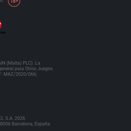
d.
IN (Malta) PLC). La
general para Otros Juegos
REF: MAZ/2020/066;
CL S.A. 2026
, 08006 Barcelona, España