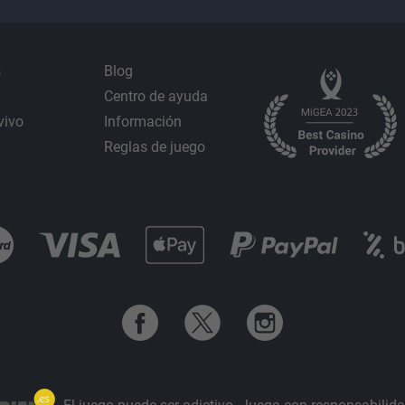
s
Blog
Centro de ayuda
vivo
Información
Reglas de juego