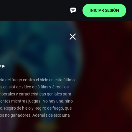
INICIAR SESIÓN
ze
ia del fuego contra el hielo en esta última
sica slot de vídeo de 3 filas y 3 rodillos
porales y características geniales para
ientes mientras juegas! No hay una, sino
o, Regiro de hielo y Regiro de fuego, que
ros no ganadores. Además de eso; ¡una
 apilada de CUA...