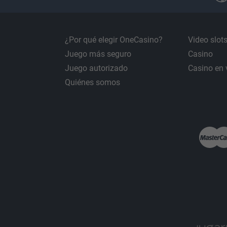
¿Por qué elegir OneCasino?
Video slot
Juego más seguro
Casino
Juego autorizado
Casino en 
Quiénes somos