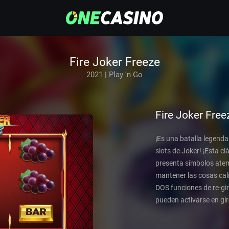
Fire Joker Freeze
2021 | Play 'n Go
Fire Joker Free
¡Es una batalla legendar
slots de Joker! ¡Esta clá
presenta símbolos atem
mantener las cosas cal
DOS funciones de re-gir
pueden activarse en gi
pantalla completamente