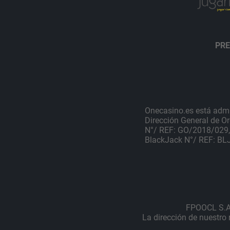
PRE
Onecasino.es está adm
Dirección General de O
N°/ REF: GO/2018/029, 
BlackJack N°/ REF: BL
FPOOCL S.A.
La dirección de nuestro 