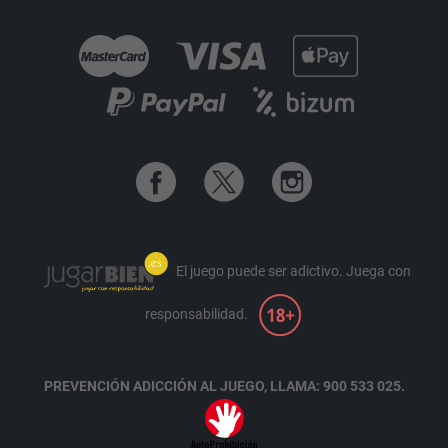
El juego puede ser adictivo.
Juega con
responsabilidad.
PREVENCIÓN ADICCIÓN AL JUEGO, LLAMA: 900 533 025.