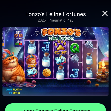
Fonzo’s Feline Fortunes
2025 | Pragmatic Play