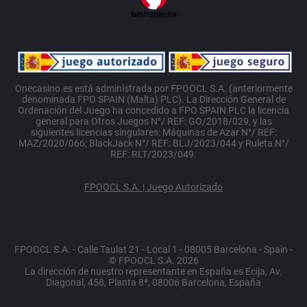
Onecasino.es está administrada por FPOOCL S.A. (anteriormente
denominada FPO SPAIN (Malta) PLC). La Dirección General de
Ordenación del Juego ha concedido a FPO SPAIN PLC la licencia
general para Otros Juegos N°/ REF: GO/2018/029, y las
siguientes licencias singulares: Máquinas de Azar N°/ REF:
MAZ/2020/066; BlackJack N°/ REF: BLJ/2023/044 y Ruleta N°/
REF: RLT/2023/049.
FPOOCL S.A. | Juego Autorizado
FPOOCL S.A. - Calle Taulat 21 - Local 1 - 08005 Barcelona - Spain -
© FPOOCL S.A. 2026
La dirección de nuestro representante en España es Ecija, Av.
Diagonal, 458, Planta 8ª, 08006 Barcelona, España