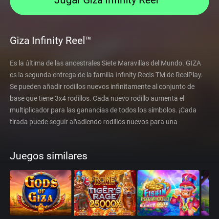
Jugar Giza Infinity Reel™
Giza Infinity Reel™
Es la última de las ancestrales Siete Maravillas del Mundo. GIZA
es la segunda entrega de la familia Infinity Reels TM de ReelPlay.
Se pueden añadir rodillos nuevos infinitamente al conjunto de
base que tiene 3x4 rodillos. Cada nuevo rodillo aumenta el
multiplicador para las ganancias de todos los símbolos. ¡Cada
tirada puede seguir añadiendo rodillos nuevos para una
ganancia superior y una oportunidad de ganar el premi...
Juegos similares