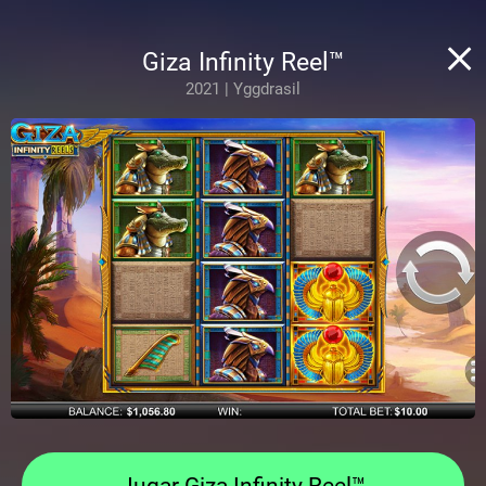
Giza Infinity Reel™
2021 | Yggdrasil