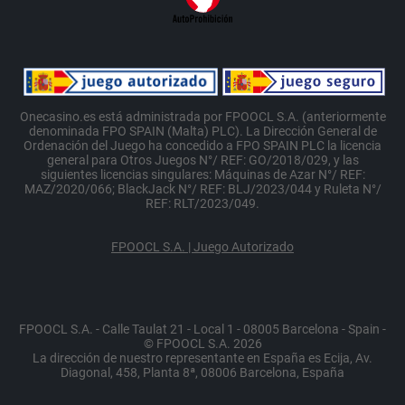
Onecasino.es está administrada por FPOOCL S.A. (anteriormente
denominada FPO SPAIN (Malta) PLC). La Dirección General de
Ordenación del Juego ha concedido a FPO SPAIN PLC la licencia
general para Otros Juegos N°/ REF: GO/2018/029, y las
siguientes licencias singulares: Máquinas de Azar N°/ REF:
MAZ/2020/066; BlackJack N°/ REF: BLJ/2023/044 y Ruleta N°/
REF: RLT/2023/049.
FPOOCL S.A. | Juego Autorizado
FPOOCL S.A. - Calle Taulat 21 - Local 1 - 08005 Barcelona - Spain -
© FPOOCL S.A. 2026
La dirección de nuestro representante en España es Ecija, Av.
Diagonal, 458, Planta 8ª, 08006 Barcelona, España