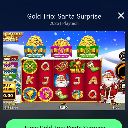
Gold Trio: Santa Surprise
2025 | Playtech