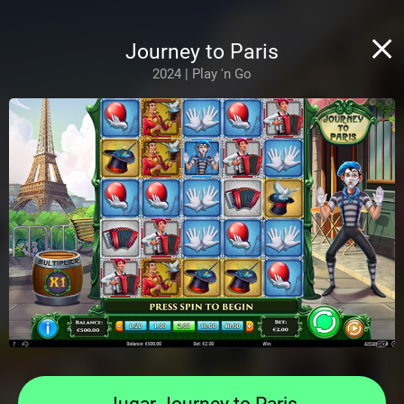
Journey to Paris
2024 | Play 'n Go