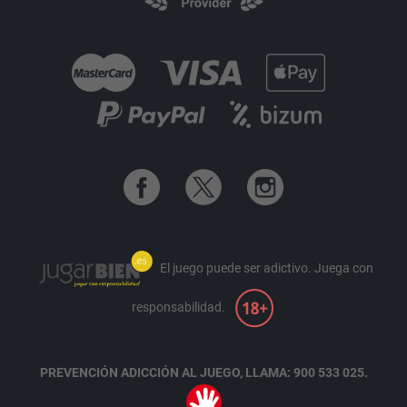
El juego puede ser adictivo.
Juega con
responsabilidad.
PREVENCIÓN ADICCIÓN AL JUEGO, LLAMA: 900 533 025.