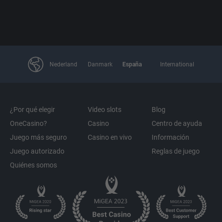
Nederland
Danmark
España
International
¿Por qué elegir
Video slots
Blog
OneCasino?
Casino
Centro de ayuda
Juego más seguro
Casino en vivo
Información
Juego autorizado
Reglas de juego
Quiénes somos