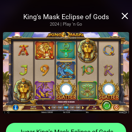
King's Mask Eclipse of Gods
2024 | Play 'n Go