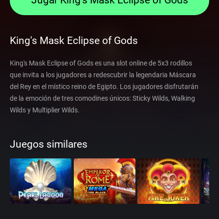
Jugar King's Mask Eclipse of Gods
King's Mask Eclipse of Gods
King's Mask Eclipse of Gods es una slot online de 5x3 rodillos
que invita a los jugadores a redescubrir la legendaria Máscara
del Rey en el místico reino de Egipto. Los jugadores disfrutarán
de la emoción de tres comodines únicos: Sticky Wilds, Walking
Wilds y Multiplier Wilds.
Juegos similares