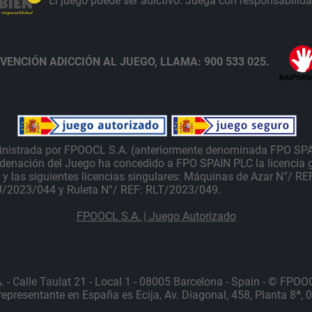
El juego puede ser adictivo.
Juega con responsabilida
VENCIÓN ADICCIÓN AL JUEGO, LLAMA: 900 533 025.
inistrada por FPOOCL S.A. (anteriormente denominada FPO SPA
rdenación del Juego ha concedido a FPO SPAIN PLC la licencia 
y las siguientes licencias singulares: Máquinas de Azar N°/ 
J/2023/044 y Ruleta N°/ REF: RLT/2023/049.
FPOOCL S.A. | Juego Autorizado
 - Calle Taulat 21 - Local 1 - 08005 Barcelona - Spain - © FPOO
representante en España es Ecija, Av. Diagonal, 458, Planta 8ª