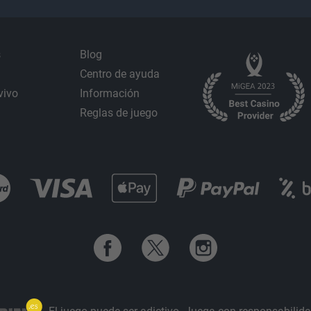
s
Blog
Centro de ayuda
vivo
Información
Reglas de juego