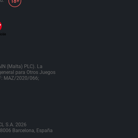
d.
IN (Malta) PLC). La
general para Otros Juegos
REF: MAZ/2020/066;
CL S.A. 2026
, 08006 Barcelona, España