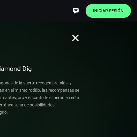
INICIAR SESIÓN
Diamond Dig
vagones de la suerte recogen premios, y
n en el mismo rodillo, las recompensas se
iamantes, oro y encanto te esperan en esta
erránea llena de posibilidades
iro.