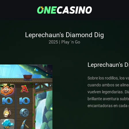
Leprechaun's Diamond Dig
2025 | Play 'n Go
Leprechaun's 
Sobre los rodillos, los 
cuando ambos se alinea
vuelven legendarias. D
brillante aventura subt
encantadoras en cada g