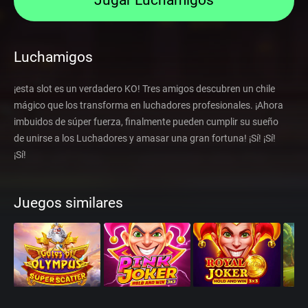
Jugar Luchamigos
Luchamigos
¡esta slot es un verdadero KO! Tres amigos descubren un chile
mágico que los transforma en luchadores profesionales. ¡Ahora
imbuidos de súper fuerza, finalmente pueden cumplir su sueño
de unirse a los Luchadores y amasar una gran fortuna! ¡Sí! ¡Sí!
¡Sí!
Juegos similares