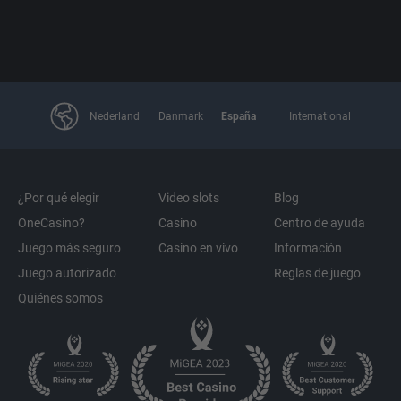
Nederland
Danmark
España
International
¿Por qué elegir
Video slots
Blog
OneCasino?
Casino
Centro de ayuda
Juego más seguro
Casino en vivo
Información
Juego autorizado
Reglas de juego
Quiénes somos