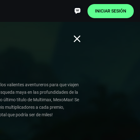
INICIAR SESIÓN
os valientes aventureros para que viajen
squeda maya en las profundidades de la
ro último título de Multimax, MexoMax! Se
is multiplicadores a cada premio,
al que podría ser de miles!