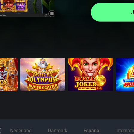
Nederland
Danmark
España
Internati