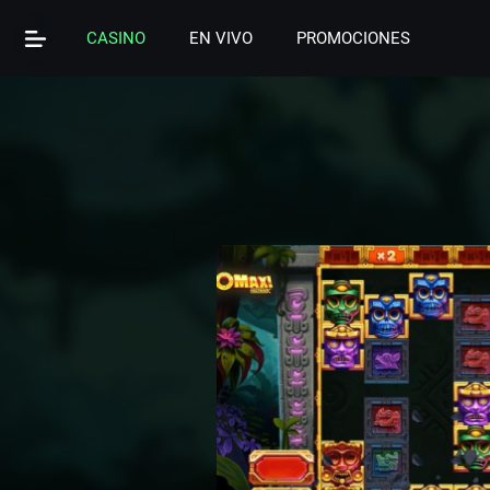
CASINO
EN VIVO
PROMOCIONES