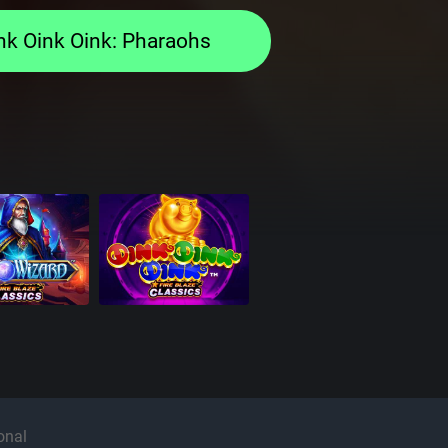
nk Oink Oink: Pharaohs
onal