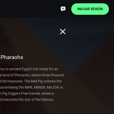
INICIAR SESIÓN
: Pharaohs
ou to ancient Egypt! Get ready for an
the land of Pharaohs, where three Pharaoh
ntold treasures. The Red Pig unlocks the
guaranteeing the MINI, MINOR, MAJOR or
 Pig triggers Free Games, where a
 becomes the star of the feature,
of landing stacked symbols and winning