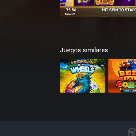
Juegos similares