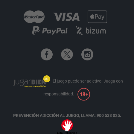
El juego puede ser adictivo.
Juega con
responsabilidad.
PREVENCIÓN ADICCIÓN AL JUEGO, LLAMA: 900 533 025.