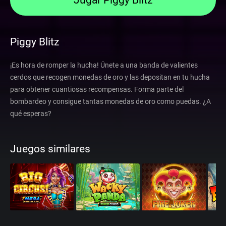
Jugar Piggy Blitz
Piggy Blitz
¡Es hora de romper la hucha! Únete a una banda de valientes
cerdos que recogen monedas de oro y las depositan en tu hucha
para obtener cuantiosas recompensas. Forma parte del
bombardeo y consigue tantas monedas de oro como puedas. ¿A
qué esperas?
Juegos similares