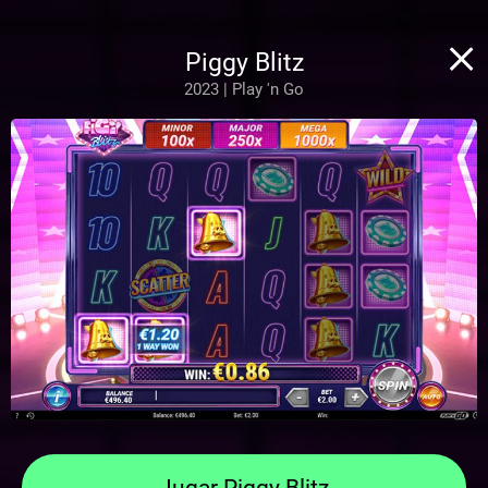
Piggy Blitz
2023 | Play 'n Go