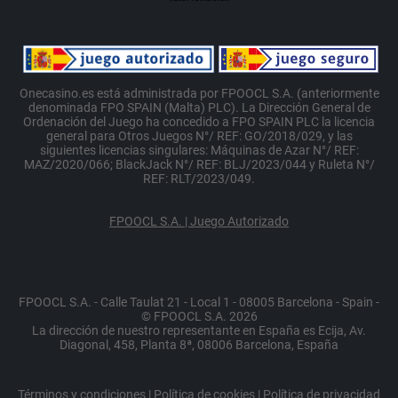
Onecasino.es está administrada por FPOOCL S.A. (anteriormente
denominada FPO SPAIN (Malta) PLC). La Dirección General de
Ordenación del Juego ha concedido a FPO SPAIN PLC la licencia
general para Otros Juegos N°/ REF: GO/2018/029, y las
siguientes licencias singulares: Máquinas de Azar N°/ REF:
MAZ/2020/066; BlackJack N°/ REF: BLJ/2023/044 y Ruleta N°/
REF: RLT/2023/049.
FPOOCL S.A. | Juego Autorizado
FPOOCL S.A. - Calle Taulat 21 - Local 1 - 08005 Barcelona - Spain -
© FPOOCL S.A. 2026
La dirección de nuestro representante en España es Ecija, Av.
Diagonal, 458, Planta 8ª, 08006 Barcelona, España
Términos y condiciones
|
Política de cookies
|
Política de privacidad