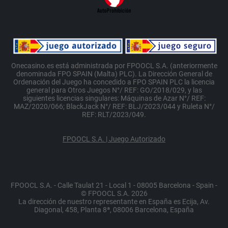
Onecasino.es está administrada por FPOOCL S.A. (anteriormente
denominada FPO SPAIN (Malta) PLC). La Dirección General de
Ordenación del Juego ha concedido a FPO SPAIN PLC la licencia
general para Otros Juegos N°/ REF: GO/2018/029, y las
siguientes licencias singulares: Máquinas de Azar N°/ REF:
MAZ/2020/066; BlackJack N°/ REF: BLJ/2023/044 y Ruleta N°/
REF: RLT/2023/049.
FPOOCL S.A. | Juego Autorizado
FPOOCL S.A. - Calle Taulat 21 - Local 1 - 08005 Barcelona - Spain -
© FPOOCL S.A. 2026
La dirección de nuestro representante en España es Ecija, Av.
Diagonal, 458, Planta 8ª, 08006 Barcelona, España