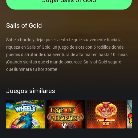
Jugar Sails of Gold
Sails of Gold
Sube a bordo y deja que el viento te guíe suavemente hacia la
riqueza en Sails of Gold, un juego de slots con 5 rodillos donde
puedes disfrutar de una aventura de alta mar en hasta 10 líneas.
¡Cuando sientas que el mundo oscurece, Sails of Gold seguro
que iluminará tu horizonte!
Juegos similares