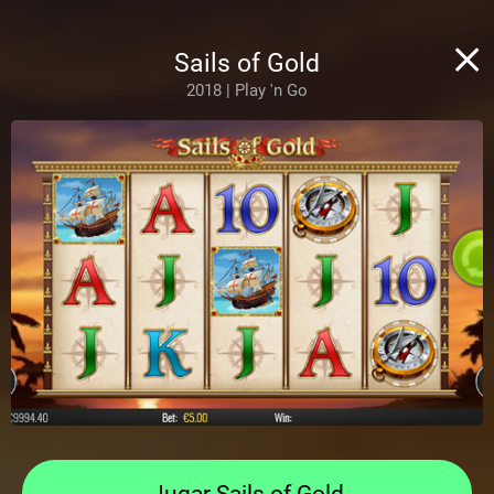
Sails of Gold
2018 | Play 'n Go