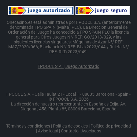
Onecasino.es está administrada por FPOOCL S.A. (anteriormente
denominada FPO SPAIN (Malta) PLC). La Dirección General de
Ordenación del Juego ha concedido a FPO SPAIN PLC la licencia
general para Otros Juegos N°/ REF: GO/2018/029, y las
siguientes licencias singulares: Máquinas de Azar N°/ REF:
MAZ/2020/066; BlackJack N°/ REF: BLJ/2023/044 y Ruleta N°/
REF: RLT/2023/049.
FPOOCL S.A. | Juego Autorizado
FPOOCL S.A. - Calle Taulat 21 - Local 1 - 08005 Barcelona - Spain -
© FPOOCL S.A. 2026
La dirección de nuestro representante en España es Ecija, Av.
Diagonal, 458, Planta 8ª, 08006 Barcelona, España
Términos y condiciones
|
Política de cookies
|
Política de privacidad
|
Aviso legal
|
Contacto
|
Asociados