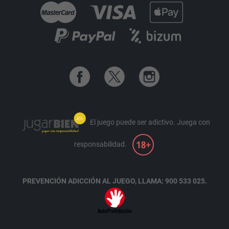
El juego puede ser adictivo.
Juega con
responsabilidad.
PREVENCIÓN ADICCIÓN AL JUEGO, LLAMA: 900 533 025.