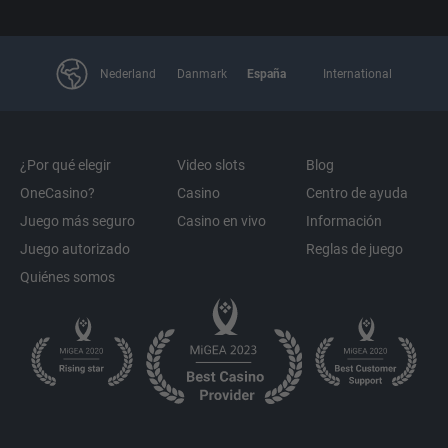
Nederland
Danmark
España
International
¿Por qué elegir
Video slots
Blog
OneCasino?
Casino
Centro de ayuda
Juego más seguro
Casino en vivo
Información
Juego autorizado
Reglas de juego
Quiénes somos