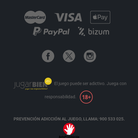
El juego puede ser adictivo.
Juega con
responsabilidad.
PREVENCIÓN ADICCIÓN AL JUEGO, LLAMA: 900 533 025.