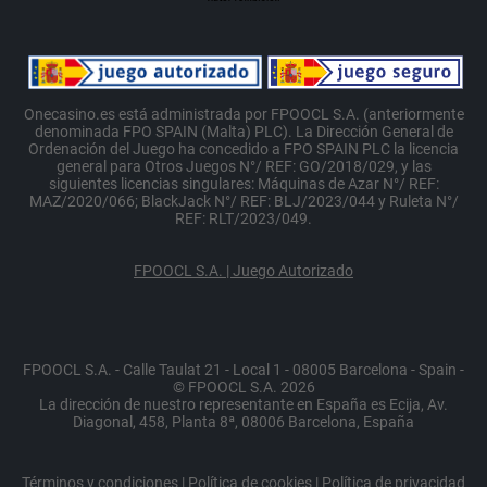
Onecasino.es está administrada por FPOOCL S.A. (anteriormente
denominada FPO SPAIN (Malta) PLC). La Dirección General de
Ordenación del Juego ha concedido a FPO SPAIN PLC la licencia
general para Otros Juegos N°/ REF: GO/2018/029, y las
siguientes licencias singulares: Máquinas de Azar N°/ REF:
MAZ/2020/066; BlackJack N°/ REF: BLJ/2023/044 y Ruleta N°/
REF: RLT/2023/049.
FPOOCL S.A. | Juego Autorizado
FPOOCL S.A. - Calle Taulat 21 - Local 1 - 08005 Barcelona - Spain -
© FPOOCL S.A. 2026
La dirección de nuestro representante en España es Ecija, Av.
Diagonal, 458, Planta 8ª, 08006 Barcelona, España
Términos y condiciones
|
Política de cookies
|
Política de privacidad