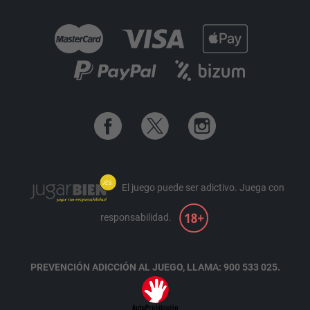
El juego puede ser adictivo.
Juega con
responsabilidad.
PREVENCIÓN ADICCIÓN AL JUEGO, LLAMA: 900 533 025.