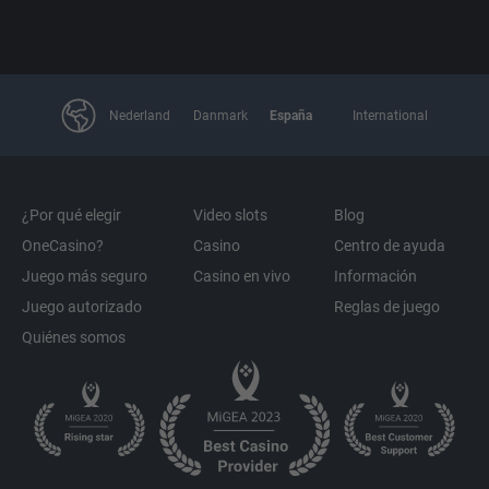
Nederland
Danmark
España
International
¿Por qué elegir
Video slots
Blog
OneCasino?
Casino
Centro de ayuda
Juego más seguro
Casino en vivo
Información
Juego autorizado
Reglas de juego
Quiénes somos