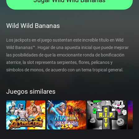
Jugar Wild Wild Bananas
Wild Wild Bananas
Los jackpots en el juego sustentan este increíble título en Wild
Wild Bananas™. Hogar de una apuesta inicial que puede mejorar
las posibilidades de que la emocionante ronda de bonificación
aterrice, la slot representa serpientes, flores, pelícanos y
símbolos de monos, de acuerdo con un tema tropical general.
Juegos similares