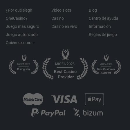
¿Por qué elegir
Video slots
Blog
OneCasino?
Casino
Centro de ayuda
Juego más seguro
Casino en vivo
Información
Juego autorizado
Reglas de juego
Quiénes somos