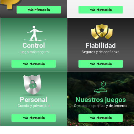
Más información
Más información
Control
Fiabilidad
Juego más seguro
Seguros y de confianza
Más información
Más información
Personal
Nuestros juegos
Cuenta y privacidad
Creaciones propias y de terceros
Más información
Más información