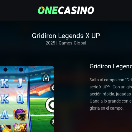
Gridiron Legends X UP
2025 | Games Global
Gridiron Legen
Salta al campo con "Gri
serie X UP™. Con un gir
acción rápida, jugadas 
Gana a lo grande con ca
gloria en el campo.