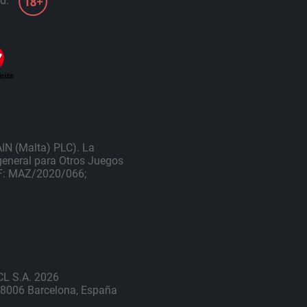
d.
IN (Malta) PLC). La
general para Otros Juegos
REF: MAZ/2020/066;
CL S.A. 2026
, 08006 Barcelona, España