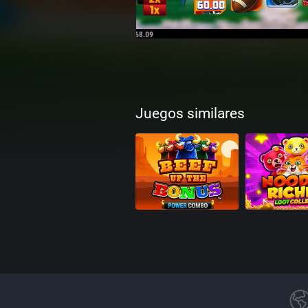
Juegos similares