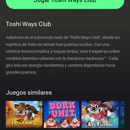
Jugar Toshi Ways Club
Toshi Ways Club
Adéntrate en el submundo neón de "Toshi Ways Club", donde los
espíritus de Tokio se reúnen tras puertas ocultas. Con una
estética monocromática y toques ámbar, esta traaperras online
combina leyendas urbanas con la mecánica Hackways™. Cada
giro late con energía clandestina y caminos legendarios hacia
grandes premios.
Juegos similares